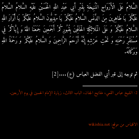
السَّلامُ عَلَى الْأَرْوَاحِ الْمُنِيخَةِ بِقَبْرِ أَبِي عَبْدِ اللَّهِ الْحُسَيْنِ عَلَيْهِ السَّلامُ السَّلامُ
عَلَيْكُمْ يَا طَاهِرِينَ مِنَ الدَّنَسِ السَّلامُ عَلَيْكُمْ يَا مَهْدِيُّونَ السَّلامُ عَلَيْكُمْ يَا أَبْرَارَ اللَّهِ
السَّلامُ عَلَيْكُمْ وَ عَلَى الْمَلائِكَةِ الْحَافِّينَ بِقُبُورِكُمْ أَجْمَعِينَ جَمَعَنَا اللَّهُ وَ إِيَّاكُمْ فِي
مُسْتَقَرِّ رَحْمَتِهِ وَ تَحْتِ عَرْشِهِ إِنَّهُ أَرْحَمُ الرَّاحِمِينَ وَ السَّلامُ عَلَيْكُمْ وَ رَحْمَةُ اللَّهِ
وَبَرَكَاتُهُ.
ثم توجه إلى قبر أبي الفضل العباس (ع)....[2]
2- الشيخ عباس القمي، مفاتيح الجنان، الباب الثالث، زيارة الإمام الحسين في يوم الأربعين.
الاقتباس من موقع: wikishia.net