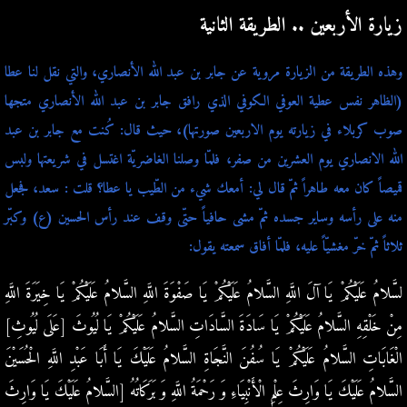
زيارة الأربعين .. الطريقة الثانية
وهذه الطريقة من الزيارة مروية عن جابر بن عبد الله الأنصاري، والتي نقل لنا عطا
(الظاهر نفس عطية العوفي الكوفي الذي رافق جابر بن عبد الله الأنصاري متجها
صوب كربلاء في زيارته يوم الاربعين صورتها)، حيث قال: كُنت مع جابر بن عبد
الله الانصاري يوم العشرين من صفر، فلمّا وصلنا الغاضريّة اغتسل في شريعتها ولبس
قميصاً كان معه طاهراً ثمّ قال لي: أمعك شيء من الطّيب يا عطا؟ قلت : سعد، فجعل
منه على رأسه وساير جسده ثمّ مشى حافياً حتّى وقف عند رأس الحسين (ع) وكبّر
ثلاثاً ثمّ خرّ مغشيّاً عليه، فلمّا أفاق سمعته يقول:
لسَّلامُ عَلَيْكُمْ يَا آلَ اللَّهِ السَّلامُ عَلَيْكُمْ يَا صَفْوَةَ اللَّهِ السَّلامُ عَلَيْكُمْ يَا خِيَرَةَ اللَّهِ
مِنْ خَلْقِهِ السَّلامُ عَلَيْكُمْ يَا سَادَةَ السَّادَاتِ السَّلامُ عَلَيْكُمْ يَا لُيُوثَ [عَلَى لُيُوثِ‏]
الْغَابَاتِ السَّلامُ عَلَيْكُمْ يَا سُفُنَ النَّجَاةِ السَّلامُ عَلَيْكَ يَا أَبَا عَبْدِ اللَّهِ الْحُسَيْنَ
السَّلامُ عَلَيْكَ يَا وَارِثَ عِلْمِ الْأَنْبِيَاءِ وَ رَحْمَةُ اللَّهِ وَ بَرَكَاتُهُ [السَّلامُ عَلَيْكَ يَا وَارِثَ