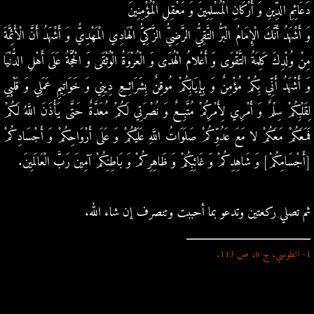
دَعَائِمِ الدِّينِ وَ أَرْكَانِ الْمُسْلِمِينَ وَ مَعْقِلِ الْمُؤْمِنِينَ
وَ أَشْهَدُ أَنَّكَ الْإِمَامُ الْبَرُّ التَّقِيُّ الرَّضِيُّ الزَّكِيُّ الْهَادِي الْمَهْدِيُّ وَ أَشْهَدُ أَنَّ الْأَئِمَّةَ
مِنْ وُلْدِكَ كَلِمَةُ التَّقْوَى وَ أَعْلامُ الْهُدَى وَ الْعُرْوَةُ الْوُثْقَى وَ الْحُجَّةُ عَلَى أَهْلِ الدُّنْيَا
وَ أَشْهَدُ أَنِّي بِكُمْ مُؤْمِنٌ وَ بِإِيَابِكُمْ مُوقِنٌ بِشَرَائِعِ دِينِي وَ خَوَاتِيمِ عَمَلِي وَ قَلْبِي
لِقَلْبِكُمْ سِلْمٌ وَ أَمْرِي لِأَمْرِكُمْ مُتَّبِعٌ وَ نُصْرَتِي لَكُمْ مُعَدَّةٌ حَتَّى يَأْذَنَ اللَّهُ لَكُمْ
فَمَعَكُمْ مَعَكُمْ لا مَعَ عَدُوِّكُمْ صَلَوَاتُ اللَّهِ عَلَيْكُمْ وَ عَلَى أَرْوَاحِكُمْ وَ أَجْسَادِكُمْ
[أَجْسَامِكُمْ‏] وَ شَاهِدِكُمْ وَ غَائِبِكُمْ وَ ظَاهِرِكُمْ وَ بَاطِنِكُمْ آمِينَ رَبَّ الْعَالَمِينَ.
ثم تصلي ركعتين وتدعو بما أحببت وتنصرف إن شاء الله.
1- الطوسي، ج 6، ص 113.