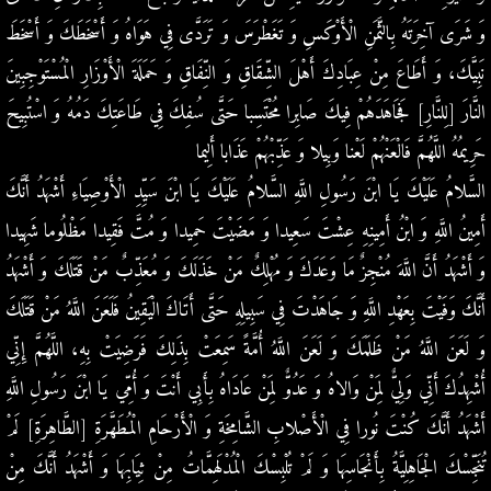
وَ شَرَى آخِرَتَهُ بِالثَّمَنِ الْأَوْكَسِ وَ تَغَطْرَسَ وَ تَرَدَّى فِي هَوَاهُ وَ أَسْخَطَكَ وَ أَسْخَطَ
نَبِيَّكَ، وَ أَطَاعَ مِنْ عِبَادِكَ أَهْلَ الشِّقَاقِ وَ النِّفَاقِ وَ حَمَلَةَ الْأَوْزَارِ الْمُسْتَوْجِبِينَ
النَّارَ [لِلنَّارِ] فَجَاهَدَهُمْ فِيكَ صَابِرا مُحْتَسِبا حَتَّى سُفِكَ فِي طَاعَتِكَ دَمُهُ وَ اسْتُبِيحَ
حَرِيمُهُ اللَّهُمَّ فَالْعَنْهُمْ لَعْنا وَبِيلا وَ عَذِّبْهُمْ عَذَابا أَلِيما
السَّلامُ عَلَيْكَ يَا ابْنَ رَسُولِ اللَّهِ السَّلامُ عَلَيْكَ يَا ابْنَ سَيِّدِ الْأَوْصِيَاءِ أَشْهَدُ أَنَّكَ
أَمِينُ اللَّهِ وَ ابْنُ أَمِينِهِ عِشْتَ سَعِيدا وَ مَضَيْتَ حَمِيدا وَ مُتَّ فَقِيدا مَظْلُوما شَهِيدا
وَ أَشْهَدُ أَنَّ اللَّهَ مُنْجِزٌ مَا وَعَدَكَ وَ مُهْلِكٌ مَنْ خَذَلَكَ وَ مُعَذِّبٌ مَنْ قَتَلَكَ وَ أَشْهَدُ
أَنَّكَ وَفَيْتَ بِعَهْدِ اللَّهِ وَ جَاهَدْتَ فِي سَبِيلِهِ حَتَّى أَتَاكَ الْيَقِينُ فَلَعَنَ اللَّهُ مَنْ قَتَلَكَ
وَ لَعَنَ اللَّهُ مَنْ ظَلَمَكَ وَ لَعَنَ اللَّهُ أُمَّةً سَمِعَتْ بِذَلِكَ فَرَضِيَتْ بِهِ، اللَّهُمَّ إِنِّي
أُشْهِدُكَ أَنِّي وَلِيٌّ لِمَنْ وَالاهُ وَ عَدُوٌّ لِمَنْ عَادَاهُ بِأَبِي أَنْتَ وَ أُمِّي يَا ابْنَ رَسُولِ اللَّهِ
أَشْهَدُ أَنَّكَ كُنْتَ نُورا فِي الْأَصْلابِ الشَّامِخَةِ وَ الْأَرْحَامِ الْمُطَهَّرَةِ [الطَّاهِرَةِ] لَمْ
تُنَجِّسْكَ الْجَاهِلِيَّةُ بِأَنْجَاسِهَا وَ لَمْ تُلْبِسْكَ الْمُدْلَهِمَّاتُ مِنْ ثِيَابِهَا وَ أَشْهَدُ أَنَّكَ مِنْ