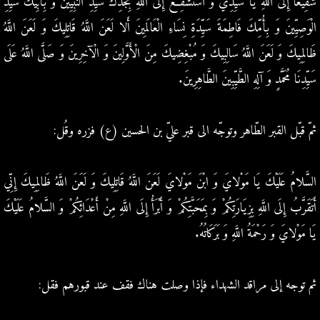
شَفِيعا إِلَى اللَّهِ يَا سَيِّدِي وَ أَسْتَشْفِعُ إِلَى اللَّهِ بِجَدِّكَ سَيِّدِ النَّبِيِّينَ وَ بِأَبِيكَ سَيِّدِ
الْوَصِيِّينَ وَ بِأُمِّكَ فَاطِمَةَ سَيِّدَةِ نِسَاءِ الْعَالَمِينَ أَلا لَعَنَ اللَّهُ قَاتِلِيكَ وَ لَعَنَ اللَّهُ
ظَالِمِيكَ وَ لَعَنَ اللَّهُ سَالِبِيكَ وَ مُبْغِضِيكَ مِنَ الْأَوَّلِينَ وَ الْآخِرِينَ وَ صَلَّى اللَّهُ عَلَى
سَيِّدِنَا مُحَمَّدٍ وَ آلِهِ الطَّيِّبِينَ الطَّاهِرِينَ.
ثمّ قبّل القبر الطّاهر وتوجّه الى قبر عليّ بن الحسين (ع) فزره وقُل:
السَّلامُ عَلَيْكَ يَا مَوْلايَ وَ ابْنَ مَوْلايَ لَعَنَ اللَّهُ قَاتِلِيكَ وَ لَعَنَ اللَّهُ ظَالِمِيكَ إِنِّي
أَتَقَرَّبُ إِلَى اللَّهِ بِزِيَارَتِكُمْ وَ بِمَحَبَّتِكُمْ وَ أَبْرَأُ إِلَى اللَّهِ مِنْ أَعْدَائِكُمْ وَ السَّلامُ عَلَيْكَ
يَا مَوْلايَ وَ رَحْمَةُ اللَّهِ وَ بَرَكَاتُهُ.
ثم توجه إلى مراقد الشهداء فإذا وصلت هناك فقف عند قبورهم فقل: