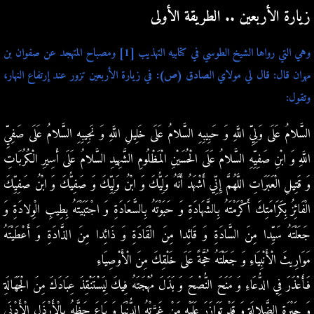
زيارة الأربعين .. الطريقة الأولى
وهي التي رواها الشيخ الطوسي في كتابيه التهذيب [1] ومصباح المتهجد عن صفوان بن
مهران قال: قال لي مولاي الصادق (ص): في زيارة الأربعين تزور عند إرتفاع النهار،
وتقول:
السَّلامُ عَلَى وَلِيِّ اللَّهِ وَ حَبِيبِهِ السَّلامُ عَلَى خَلِيلِ اللَّهِ وَ نَجِيبِهِ السَّلامُ عَلَى صَفِيِّ
اللَّهِ وَ ابْنِ صَفِيِّهِ السَّلامُ عَلَى الْحُسَيْنِ الْمَظْلُومِ الشَّهِيدِ السَّلامُ عَلَى أَسِيرِ الْكُرُبَاتِ
وَ قَتِيلِ الْعَبَرَاتِ اللَّهُمَّ إِنِّي أَشْهَدُ أَنَّهُ وَلِيُّكَ وَ ابْنُ وَلِيِّكَ وَ صَفِيُّكَ وَ ابْنُ صَفِيِّكَ
الْفَائِزُ بِكَرَامَتِكَ أَكْرَمْتَهُ بِالشَّهَادَةِ وَ حَبَوْتَهُ بِالسَّعَادَةِ وَ اجْتَبَيْتَهُ بِطِيبِ الْوِلادَةِ وَ
جَعَلْتَهُ سَيِّدا مِنَ السَّادَةِ وَ قَائِدا مِنَ الْقَادَةِ وَ ذَائِدا مِنَ الذَّادَةِ وَ أَعْطَيْتَهُ
مَوَارِيثَ الْأَنْبِيَاءِ وَ جَعَلْتَهُ حُجَّةً عَلَى خَلْقِكَ مِنَ الْأَوْصِيَاءِ
فَأَعْذَرَ فِي الدُّعَاءِ وَ مَنَحَ النُّصْحَ وَ بَذَلَ مُهْجَتَهُ فِيكَ لِيَسْتَنْقِذَ عِبَادَكَ مِنَ الْجَهَالَةِ
وَ حَيْرَةِ الضَّلالَةِ وَ قَدْ تَوَازَرَ عَلَيْهِ مَنْ غَرَّتْهُ الدُّنْيَا وَ بَاعَ حَظَّهُ بِالْأَرْذَلِ الْأَدْنَى